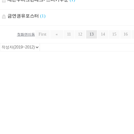
금연권유포스터
(1)
First
«
11
12
13
14
15
16
첫화면이동